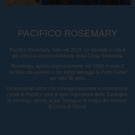
PACIFICO ROSEMARY
Pacifico Rosemary, nato nel 2019, ha riportato in vita il
più antico e iconico ristorante della Costa Smeralda.
Rosemary, aperto originariamente nel 1969, è stato il
simbolo dei pionieri e dei tempi selvaggi di Porto Cervo
per oltre 50 anni.
Un ambiente unico che coniuga tradizione e innovazione:
i piatti di Pacifico uniti ai tipici ingredienti della Sardegna,
la mixology servita al bar Tortuga e la magia dei tramonti
di Liscia di Vacca.